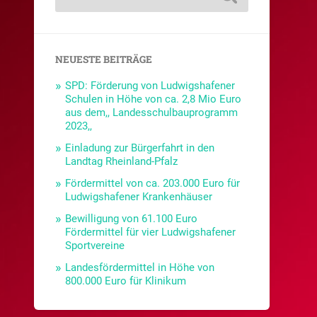
NEUESTE BEITRÄGE
SPD: Förderung von Ludwigshafener
Schulen in Höhe von ca. 2,8 Mio Euro
aus dem,, Landesschulbauprogramm
2023,,
Einladung zur Bürgerfahrt in den
Landtag Rheinland-Pfalz
Fördermittel von ca. 203.000 Euro für
Ludwigshafener Krankenhäuser
Bewilligung von 61.100 Euro
Fördermittel für vier Ludwigshafener
Sportvereine
Landesfördermittel in Höhe von
800.000 Euro für Klinikum