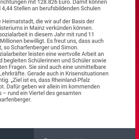
nrichtungen mit 128.826 Euro. Damit können
d 4,44 Stellen an berufsbildenden Schulen
e Heimatstadt, die wir auf der Basis der
nisteriums in Mainz verkünden können.
ozialarbeit in diesem Jahr mit rund 11
illionen bewilligt. Es freut uns, dass auch
t, so Scharfenberger und Simon.
alarbeiter leisten eine wertvolle Arbeit an
d begleiten Schülerinnen und Schüler sowie
aten Fragen. Sie sind auch eine unmittelbare
Lehrkräfte. Gerade auch in Krisensituationen
ig. „Ziel ist es, dass Rheinland-Pfalz
ibt. Dafür geben wir allein im kommenden
s – rund ein Viertel des gesamten
arfenberger.